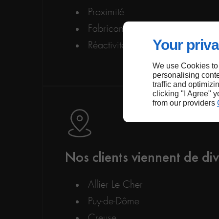
Proximité
Fabricant expérimenté
Your priva
Réactivité
We use Cookies to
personalising conte
traffic and optimizi
clicking "I Agree" 
from our providers
Nos clients viennent de div
Allier Le Cher
Puy-de-Dôme
Creuse