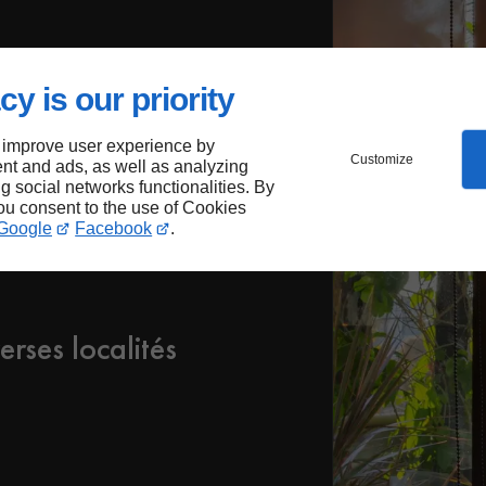
cy is our priority
 improve user experience by
Customize
nt and ads, as well as analyzing
ng social networks functionalities. By
you consent to the use of Cookies
Google
Facebook
.
erses localités