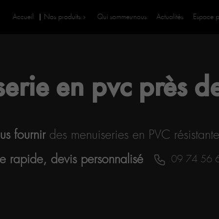
Accueil
Nos produits
Qui sommes-nous
Actualités
Espace p
erie en pvc près de
s fournir
des menuiseries en PVC résistante
e rapide, devis personnalisé
09 74 56 