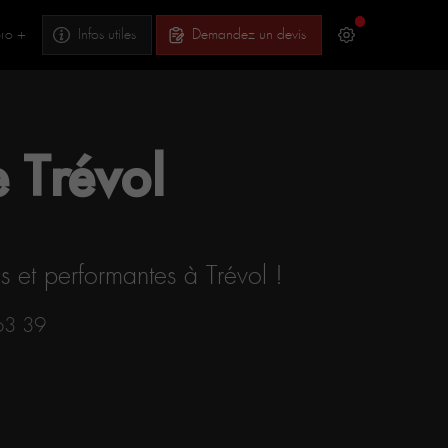
ro +
Infos utiles
Demandez un devis
 Trévol
s et performantes à Trévol !
63 39