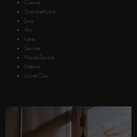
Creuse
Saône-et-Loire
Jura
Ain
Isère
Savoie
Haute-Savoie
Nièvre
Loir-et-Cher