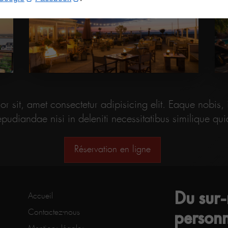
r sit, amet consectetur adipisicing elit. Eaque nobis,
epudiandae nisi in deleniti necessitatibus similique qui
Réservation en ligne
Du sur
Accueil
personn
Contactez-nous