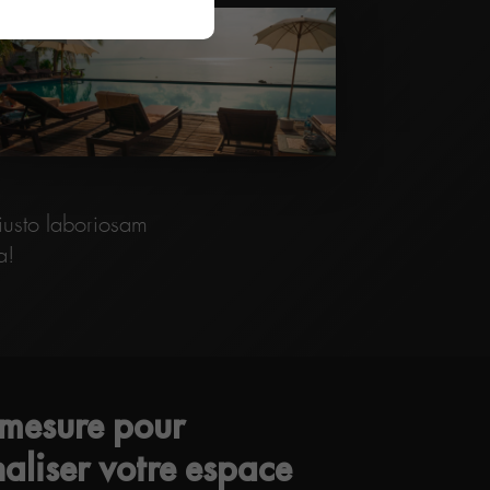
 iusto laboriosam
a!
-mesure pour
aliser votre espace