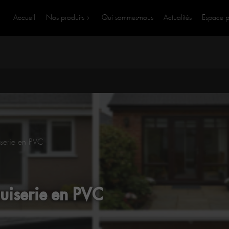
Accueil
Nos produits
Qui sommes-nous
Actualités
Espace p
iserie en PVC
nuiserie en PVC