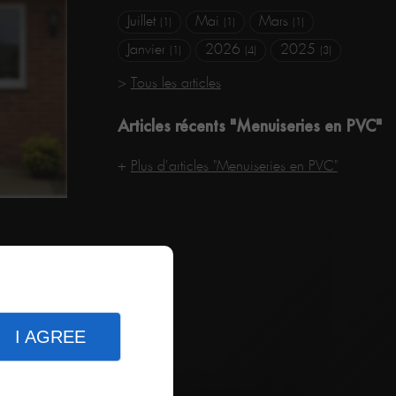
Juillet
Mai
Mars
(1)
(1)
(1)
Janvier
2026
2025
(1)
(4)
(3)
Tous les articles
Articles récents "Menuiseries en PVC"
Plus d'articles "Menuiseries en PVC"
sectetur
I AGREE