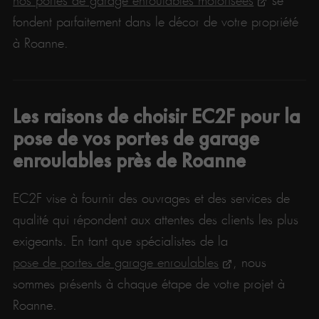
nos portes de garage enroulables motorisées
se
fondent parfaitement dans le décor de votre propriété
à Roanne.
Les raisons de choisir EC2F pour la
pose de vos portes de garage
enroulables près de Roanne
EC2F vise à fournir des ouvrages et des services de
qualité qui répondent aux attentes des clients les plus
exigeants. En tant que spécialistes de la
pose de portes de garage enroulables
, nous
sommes présents à chaque étape de votre projet à
Roanne.